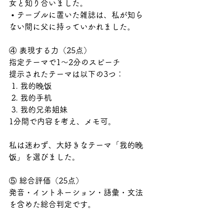
女と知り合いました。
 • テーブルに置いた雑誌は、私が知ら
ない間に父に持っていかれました。
④ 表現する力（25点）
指定テーマで1〜2分のスピーチ
提示されたテーマは以下の3つ：
 1. 我的晚饭
 2. 我的手机
 3. 我的兄弟姐妹
1分間で内容を考え、メモ可。
私は迷わず、大好きなテーマ「我的晚
饭」を選びました。
⑤ 総合評価（25点）
発音・イントネーション・語彙・文法
を含めた総合判定です。