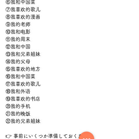
⑥我和中国菜
⑦我喜欢的歌儿
⑧我喜欢的漫画
⑨我的老师
⑩我和电影
⑪我的周末
⑫我和中国
⑬我和兄弟姐妹
⑭我的父母
⑮我喜欢的地方
⑯我和中国菜
⑰我喜欢的歌儿
⑱我和外语
⑲我喜欢的书店
⑳我的手机
㉑我的晚饭
㉒我的兄弟姐妹
👉 事前にいくつか準備しておくだけ