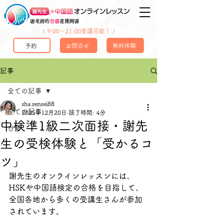
谢老师的
日语
直播网课
\ 9:00〜21:00受講可能！ /
予約
お問合せ
無料体験
記事
全ての記事
sha.sensei88
全ての記事
2025年12月20日
読了時間: 4分
中検準1級二次面接・謝先
日常
生の受検体験と「受かるコ
ツ」
謝先生のオンラインレッスンには、
HSKや中国語検定の合格を目指して、
全国各地から多くの受講生さんが参加
されています。