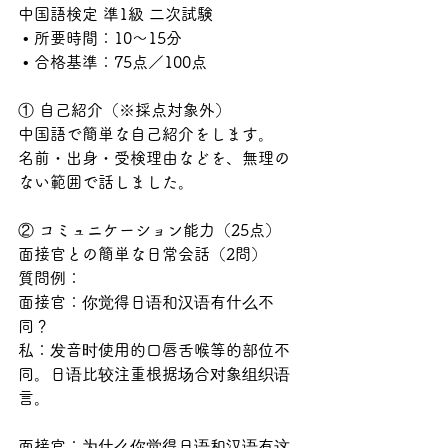
中国語検定 準1級 二次試験
 • 所要時間：10〜15分
 • 合格基準：75点／100点
① 自己紹介（※採点対象外）
中国語で簡単な自己紹介をします。
名前・出身・受検理由などを、無理の
ない範囲で話しました。
② コミュニケーション能力（25点）
面接官との簡単な日常会話（2問）
質問例：
面接官：你觉得日语和汉语有什么不
同？
私：发音时使用的口唇舌喉等的部位不
同。日语比较注重根据场合对象组织语
言。
面接官：为什么你觉得日语和汉语有这