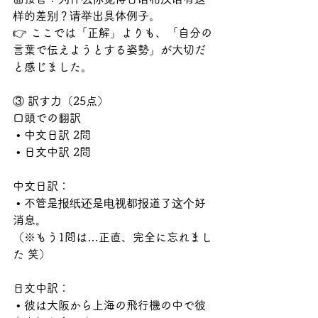
样的差别？请举出具体例子。
👉 ここでは「正解」よりも、「自分の
言葉で伝えようとする姿勢」が大切だ
と感じました。
③ 訳す力（25点）
口頭での翻訳
 • 中文日訳 2問
 • 日文中訳 2問
中文日訳：
 • 不管是报纸还是电视都报道了这个好
消息。
（※もう1問は…正直、完全に忘れまし
た 笑）
日文中訳：
 • 彼は大阪から上海の飛行機の中で彼