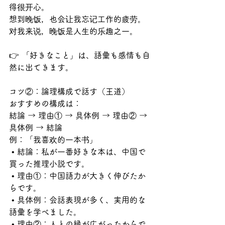
得很开心。
想到晚饭，也会让我忘记工作的疲劳。
对我来说，晚饭是人生的乐趣之一。
👉 「好きなこと」は、語彙も感情も自
然に出てきます。
コツ②：論理構成で話す（王道）
おすすめの構成は：
結論 → 理由① → 具体例 → 理由② → 
具体例 → 結論
例：「我喜欢的一本书」
 • 結論：私が一番好きな本は、中国で
買った推理小説です。
 • 理由①：中国語力が大きく伸びたか
らです。
 • 具体例：会話表現が多く、実用的な
語彙を学べました。
 • 理由②：人との縁が広がったからで