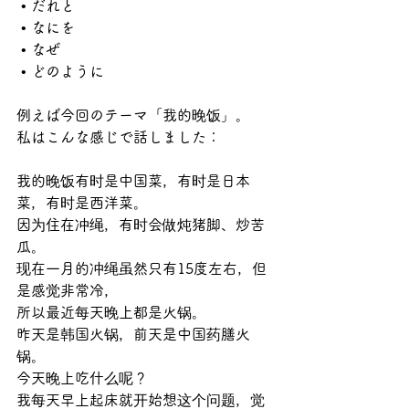
 • だれと
 • なにを
 • なぜ
 • どのように
例えば今回のテーマ「我的晚饭」。
私はこんな感じで話しました：
我的晚饭有时是中国菜，有时是日本
菜，有时是西洋菜。
因为住在冲绳，有时会做炖猪脚、炒苦
瓜。
现在一月的冲绳虽然只有15度左右，但
是感觉非常冷，
所以最近每天晚上都是火锅。
昨天是韩国火锅，前天是中国药膳火
锅。
今天晚上吃什么呢？
我每天早上起床就开始想这个问题，觉