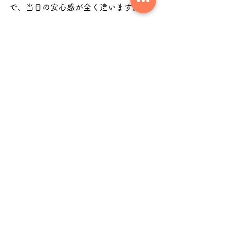
で、当日の安心感が全く違います。
最後に：受験生の皆さんへ
謝先生のオンラインレッスンでは、
中国語検定合格を目指して、日々努力
している受講生さんがたくさんいま
す。
この受検経験を、少しでも皆さんの力
に変えていきたい。
その思いで、これからも継続して受検
していくつもりです。
中検の面接が不安なあなたへ。
大丈夫。ちゃんと練習すれば、必ず力
は伸びます。
謝先生は、いつもあなたの味方です。
一緒に対策しましょう。