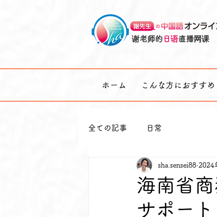
谢老师的
日语
直播网课
ホーム
こんな方におすすめ
全ての記事
日常
sha.sensei88
202
海南省商
サポート