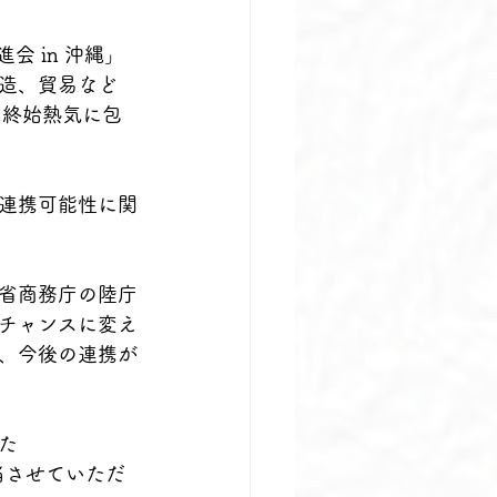
会 in 沖縄」
造、貿易など
は終始熱気に包
連携可能性に関
省商務庁の陸庁
チャンスに変え
、今後の連携が
た
担当させていただ