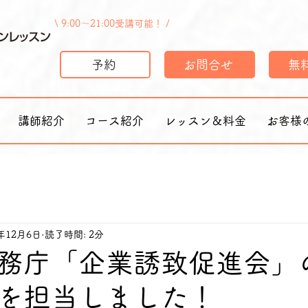
\ 9:00〜21:00受講可能！ /
予約
お問合せ
無
講師紹介
コース紹介
レッスン＆料金
お客様
4年12月6日
読了時間: 2分
務庁「企業誘致促進会」
を担当しました！