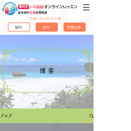
谢老师的
日语
直播网课
\ 9:00 -21:00 可上课！ /
预约
咨询
免费试课
​博 客
ブログ