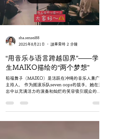
纪念 那霸·福州传统音乐交流会”在日本冲绳那霸盛
大举行。 现场汇聚了旅居冲绳的华侨华人、福州十
邑乡亲、日本友人们，大家在音乐和舞蹈中感受到
了中日文化交流的温暖与喜悦。 本次活动由琉球福
州十邑同乡会主办，福建师范大学音乐学院...
Load video
sha.sensei88
2025年8月21日
讀畢需時 2 分鐘
“用音乐与语言跨越国界”——学
生MAIKO描绘的“两个梦想”