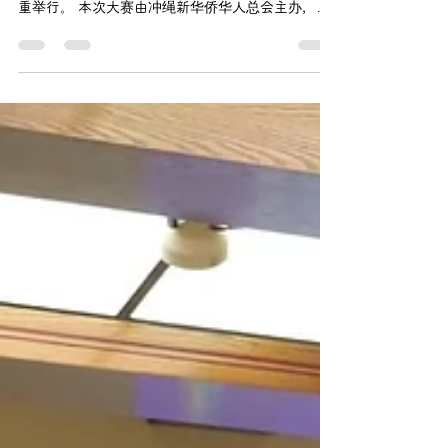
sha.sensei88
2025年4月12日
讀畢需時 2 分鐘
与学生共进的舞台 —— 第三届
国际青少年口才大赛评委纪实
2025年3月29日，“我是中华友好小使者·第三届国际
青少年口才大赛（冲绳赛区）”在冲绳县立博物馆隆
重举行。 本次大赛由冲绳新华侨华人总会主办，中
国驻福冈总领事馆杨庆东总领事、日中友好相关人
士、赞助企业、当地中文学习者及其家属等众多嘉
宾齐聚一堂，现场始终洋溢着温馨热烈的氛围...