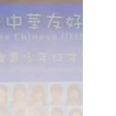
稻福舞子（MAIKO）是活跃在冲绳的音乐人兼广播
主持人。 作为摇滚乐队seven oops的鼓手，她在演
出中以充满活力的演奏和灿烂的笑容吸引观众的目
光，在冲绳RBCi广播《具志坚商店》中又以轻快的
谈吐为听众带来欢笑与温暖。...