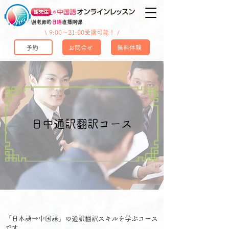
谢老师的
日语
直播网课
\ 9:00〜21:00受講可能！ /
予約
お問合せ
無料体験
日中通訳翻訳コース
「日本語→中国語」の通訳翻訳スキルを学ぶコース
です。