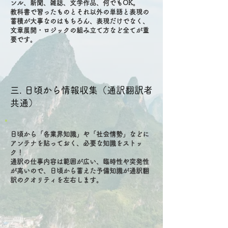
ンル、新聞、雑誌、文学作品、何でもOK。
教科書で習ったものとそれ以外の単語と表現の
蓄積が大事なのはもちろん、表現だけでなく、
文章展開・ロジックの組み立て方など全てが重
要です。
三. 日頃から情報収集（通訳翻訳者
共通）
日頃から「各業界知識」や「社会情勢」などに
アンテナを貼っておく、必要な知識をストッ
ク！
通訳の仕事内容は範囲が広い、臨時性や突発性
が高いので、日頃から蓄えた予備知識が通訳翻
訳のクオリティを左右します。