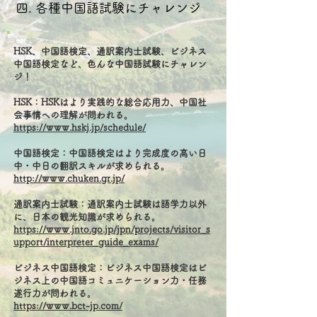
四. 各種中国語試験にチャレンジ
HSK、中国語検定、通訳案内士試験、ビジネス
中国語検定など、色んな中国語試験にチャレン
ジ！
HSK：HSKはより実践的な総合応用力、中国社
会事情への理解が問われる。
https://www.hskj.jp/schedule/
中国語検定：中国語検定はより完成度の高い日
中・中日の翻訳スキルが求められる。
http://www.chuken.gr.jp/
通訳案内士試験：通訳案内士試験は語学力以外
に、日本の観光知識が求められる。
https://www.jnto.go.jp/jpn/projects/visitor_s
upport/interpreter_guide_exams/
ビジネス中国語検定：ビジネス中国語検定はビ
ジネス上の中国語コミュニケーション力・任務
遂行力が問われる。
https://www.bct-jp.com/