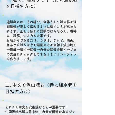
を目指す方に）
通訳者には、その場で、全体として話の筋や強
調部分が正しく伝わるように訳すことが求めら
れます。正しく伝わる語学力はもちろん、瞬時
に「理解」する力も大事です。
日頃からできるだけ、ラジオ、テレビ、映画、
色んなＳＮＳなどで両国の方々の話を沢山聴く
→理解→訳す→録音→自分の録音を聴く→プロ
の先生にチェックしてもらうというルーティン
を作りましょう。
二. 中文を沢山読む（特に翻訳者を
目指す方に）
とにかく中文を沢山読むことが重要です！
中国現地出版の書き物、自分が興味のあるジャ