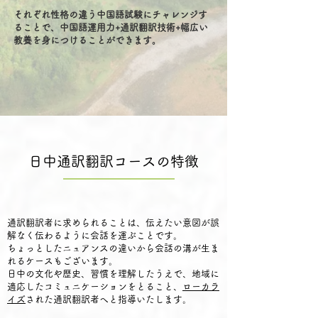
それぞれ性格の違う中国語試験にチャレンジす
ることで、中国語運用力+通訳翻訳技術+幅広い
教養を身につけることができます。
日中通訳翻訳コースの特徴
通訳翻訳者に求められることは、伝えたい意図が誤
解なく伝わるように会話を運ぶことです。
ちょっとしたニュアンスの違いから会話の溝が生ま
れるケースもございます。
日中の文化や歴史、習慣を理解したうえで、地域に
適応したコミュニケーションをとること、
ローカラ
イズ
された通訳翻訳者へと指導いたします。