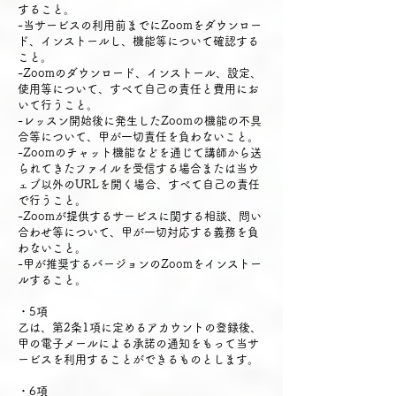
すること。
-当サービスの利用前までにZoomをダウンロー
ド、インストールし、機能等について確認する
こと。
-Zoomのダウンロード、インストール、設定、
使用等について、すべて自己の責任と費用にお
いて行うこと。
-レッスン開始後に発生したZoomの機能の不具
合等について、甲が一切責任を負わないこと。
-Zoomのチャット機能などを通じて講師から送
られてきたファイルを受信する場合または当ウ
ェブ以外のURLを開く場合、すべて自己の責任
で行うこと。
-Zoomが提供するサービスに関する相談、問い
合わせ等について、甲が一切対応する義務を負
わないこと。
-甲が推奨するバージョンのZoomをインストー
ルすること。
・5項
乙は、第2条1項に定めるアカウントの登録後、
甲の電子メールによる承諾の通知をもって当サ
ービスを利用することができるものとします。
・6項