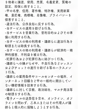
を他者に譲渡、使用、売買、名義変更、質権の
設定、担保に供すること。
-甲の名誉、信用、著作権、特許権、実用新案
権、意匠権、商標権、肖像権、プライバシーを
侵害すること。
-違法行為、公序良俗に反する行為。
-当サービスの運用を妨げる行為。
-当サービスを営業行為、営利目的およびその準
備に利用する行為。
-当サービスの他の利用者・講師らに違法行為を
勧誘または助長する行為。
-当サービスの他の利用者・講師らが経済的・精
神的損害、不利益を被る行為。
-犯罪行為および犯罪行為に結びつく行為。
-講師らへの嫌がらせや、不良行為などレッスン
およびチャットの進行を妨げる等のハラスメン
ト行為。
-講師らの雇用条件やコールセンターの場所、イ
ンターネット回線など甲の一般的に開示してい
ない機密情報を詮索する行為。
-講師らに対して宗教、政治結社、マルチ商法等
の勧誘をする行為。
-電子メールの送受信を含め、オンライン、オフ
ラインを問わず、乙本人またはその代理人が講
師らと個人的に接触しようとする行為。