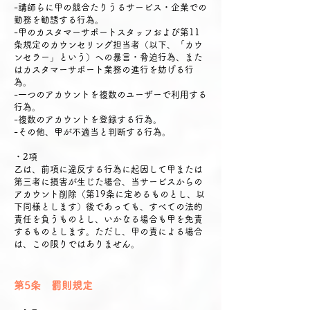
-講師らに甲の競合たりうるサービス・企業での
勤務を勧誘する行為。
-甲のカスタマーサポートスタッフおよび第11
条規定のカウンセリング担当者（以下、「カウ
ンセラー」という）への暴言・脅迫行為、また
はカスタマーサポート業務の進行を妨げる行
為。
-一つのアカウントを複数のユーザーで利用する
行為。
-複数のアカウントを登録する行為。
-その他、甲が不適当と判断する行為。
・2項
乙は、前項に違反する行為に起因して甲または
第三者に損害が生じた場合、当サービスからの
アカウント削除（第19条に定めるものとし、以
下同様とします）後であっても、すべての法的
責任を負うものとし、いかなる場合も甲を免責
するものとします。ただし、甲の責による場合
は、この限りではありません。
第5条 罰則規定