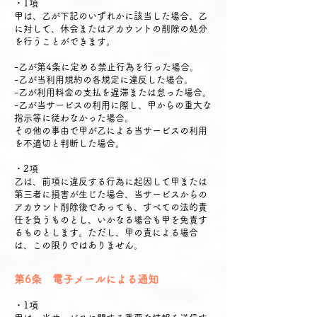
・1項
甲は、乙が下記のいずれかに該当した場合、乙
に対して、休会またはアカウントの削除の処分
を行うことができます。
-乙が第4条に定める禁止行為を行った場合。
-乙が当利用規約の各規定に違反した場合。
-乙が利用料金の支払を遅滞または怠った場合。
-乙が当サービスの利用に際し、甲からの重大な
指示等に従わなかった場合。
その他の事由で甲が乙による当サービスの利用
を不適切と判断した場合。
・2項
乙は、前項に違反する行為に起因して甲または
第三者に損害が生じた場合、当サービスからの
アカウント削除後であっても、すべての法的責
任を負うものとし、いかなる場合も甲を免責す
るものとします。ただし、甲の責による場合
は、この限りではありません。
第6条 電子メールによる通知
・1項