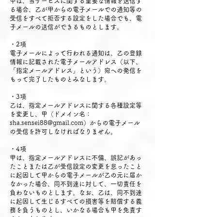
甲は、当サービスに関する重要な情報を送信す
る場合、乙が甲からの電子メールでの通知等の
受信をすべて拒否する設定をした場合でも、電
子メールの送信ができるものとします。
・2項
電子メールによって行われる通知は、乙の登録
情報に記載された電子メールアドレス（以下、
「指定メールアドレス」という）宛への発信を
もって完了したものとみなします。
・3項
乙は、指定メールアドレスに関する各種設定等
を変更し、甲（ドメイン名：
sha.sensei88@gmail.com）からの電子メール
の受信を許可しなければなりません。
・4項
甲は、指定メールアドレスに不備、誤記があっ
たことまたは乙が受信設定の変更を怠ったこと
に起因して甲からの電子メールが乙の元に届か
なかった場合、同不到達に対して、一切責任を
負わないものとします。なお、乙は、同不到達
に起因して生じるすべての損害等を賠償する義
務を負うものとし、いかなる場合も甲を免責す