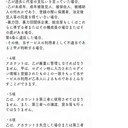
-乙が過去に代金の支払いを怠っていた場合。
-乙が未成年、成年被後見人、被保佐人、被補助
人の何れかであり、登録の際に保護者、法定後
見人等の同意を得ていない場合。
-暴力団、暴力団関係企業、総会屋もしくはこれ
らに準ずる者またはその構成員の場合またはそ
の虞がある場合。
第4条に違反した場合。
-その他、当サービスの利用者として不適当であ
ると甲が判断する場合。
・4項
アカウントは、乙が厳重に管理しなければなり
ません。甲は、ログイン時に入力されたログイ
ン情報と登録されたものとの一致をもって当サ
ービスの利用が乙本人によるものであるとみな
すことができます。
・5項
乙は、アカウントを第三者に使用させてはなり
ません。また、第三者への譲渡、貸与等も行っ
てはなりません。
・6項
乙は、アカウントを失念した場合または第三者