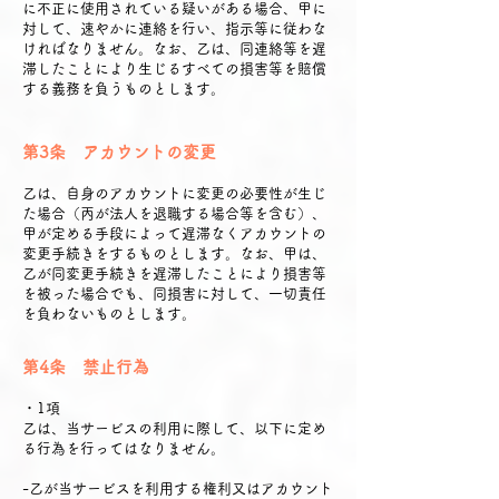
に不正に使用されている疑いがある場合、甲に
対して、速やかに連絡を行い、指示等に従わな
ければなりません。なお、乙は、同連絡等を遅
滞したことにより生じるすべての損害等を賠償
する義務を負うものとします。
第3条 アカウントの変更
乙は、自身のアカウントに変更の必要性が生じ
た場合（丙が法人を退職する場合等を含む）、
甲が定める手段によって遅滞なくアカウントの
変更手続きをするものとします。なお、甲は、
乙が同変更手続きを遅滞したことにより損害等
を被った場合でも、同損害に対して、一切責任
を負わないものとします。
第4条 禁止行為
・1項
乙は、当サービスの利用に際して、以下に定め
る行為を行ってはなりません。
-乙が当サービスを利用する権利又はアカウント