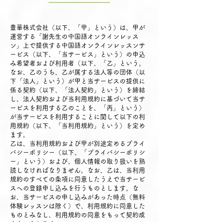
豊華株式会社（以下、「甲」という）は、甲が
運営する「謝先生の中国語オンラインレッス
ン」上で提供する中国語オンラインレッスンサ
ービス（以下、「当サービス」という）の申込
み希望者および利用者（以下、「乙」という。
なお、乙のうち、乙が属する法人等の団体（以
下「法人」という）が甲と当サービスの提供に
係る契約（以下、「法人契約」という）を締結
し、法人契約および当利用規約に基づいて当サ
ービスを利用する乙のことを、「丙」という）
が当サービスを利用することに関して以下の利
用規約（以下、「当利用規約」という）を定め
ます。
乙は、当利用規約および甲が別途定めるプライ
バシーポリシー（以下、「プライバシーポリシ
ー」という）および、個人情報の取り扱いを熟
読しなければなりません。なお、乙は、当利用
規約のすべての条項に同意したうえで当サービ
スへの登録申し込みを行うものとします。な
お、当サービスの申し込みがあった時点（無料
体験レッスンは除く）で、利用規約に同意した
ものとみなし、利用規約の同意をもって契約成