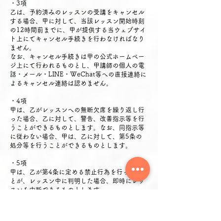
・3項
乙は、予約済みのレッスンの受講をキャンセル
する場合、甲に対して、当該レッスン開始時刻
の12時間前までに、甲が提供する当ウェブサイ
ト上にてキャンセル手続きを行わなければなり
ません。
なお、キャンセル手続きは甲の公式ホームペー
ジ上にて行われるものとし、甲講師の個人の電
話・メール・LINE・WeChat等への直接連絡に
よるキャンセル連絡は認めません。
・4項
甲は、乙がレッスンへの無断欠席を繰り返し行
った場合、乙に対して、警告、改善指示等を行
うことができるものとします。なお、同指示等
に従わない場合、甲は、乙に対して、第5条の
処分等を行うことができるものとします。
・5項
甲は、乙が第4条に定める禁止行為を行ったこ
とが、レッスン中に判明した場合、即時にレッ
スンを中断できるものとします。
第11条 レッスンの予約