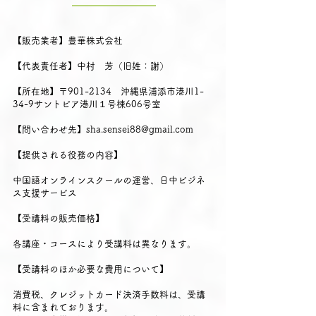
【販売業者】豊華株式会社
【代表責任者】中村 芳（旧姓：謝）
【所在地】〒901-2134 沖縄県浦添市港川1-
34-9サントピア港川１号棟606号室
【問い合わせ先】
sha.sensei88@gmail.com
【提供される役務の内容】
中国語オンラインスクールの運営、日中ビジネ
ス支援サービス
【受講料の販売価格】
各講座・コースにより受講料は異なります。
【受講料のほか必要な費用について】
消費税、クレジットカード決済手数料は、受講
料に含まれております。