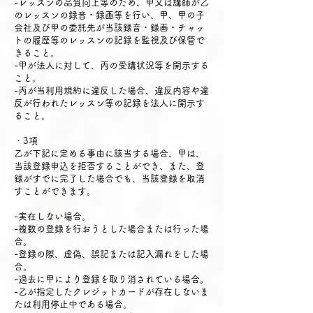
-レッスンの品質向上等のため、甲又は講師が乙
のレッスンの録音・録画等を行い、甲、甲の子
会社及び甲の委託先が当該録音・録画・チャッ
トの履歴等のレッスンの記録を監視及び保管で
きること。
-甲が法人に対して、丙の受講状況等を開示する
こと。
-丙が当利用規約に違反した場合、違反内容や違
反が行われたレッスン等の記録を法人に開示す
ること。
・3項
乙が下記に定める事由に該当する場合、甲は、
当該登録申込を拒否することができ、また、登
録がすでに完了した場合でも、当該登録を取消
すことができます。
-実在しない場合。
-複数の登録を行おうとした場合または行った場
合。
-登録の際、虚偽、誤記または記入漏れをした場
合。
-過去に甲により登録を取り消されている場合。
-乙が指定したクレジットカードが存在しないま
たは利用停止中である場合。