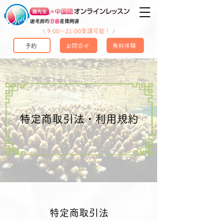
谢老师的
日语
直播网课
\ 9:00〜21:00受講可能！ /
予約
お問合せ
無料体験
​特定商取引法・利用規約
特定商取引法