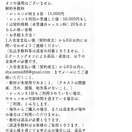
オフの適用はございません。
解約手数料
・レッスンが始まる前：15,000円
・レッスンを何回か受講した後：50,000円もし
くは契約残額（未受講分レッスン料）20％のど
ちらか低い金額
＜お手続き方法＞
1.入会金支払い後（契約成立）から8日以内にお
問い合わせよりご連絡ください。
（払込手数料等は返金の対象となりません。）
2.クーリングオフによる返品・返金は、以下の
全条件が必要です。
・入会金支払い後（契約成立）から8日以内に、
sha.sensei88@gmail.com までメールにてご連
絡いただくこと。
・教材が未使用であること。（テキストは開披
痕、汚れ、損傷、紛失等がないこと。）
・レッスンを1回もご利用されていない場合。
※キャンセル可能時間を過ぎている場合は、
「ご利用」とみなします。
・海外からご購入の場合、または返金先が海外
の場合はご利用いただけません。
・教材は返品が必要となります。
（返送手数料はお客様のご負担となります。）
※法人様を通じてお申込みの場合には、返品サ