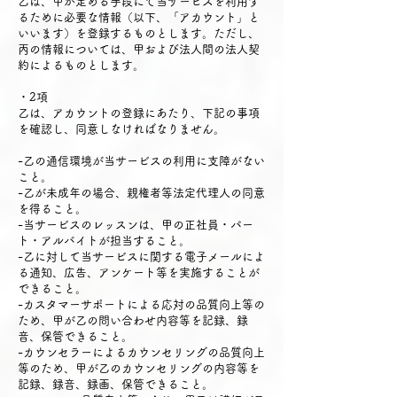
乙は、甲が定める手段にて当サービスを利用す
るために必要な情報（以下、「アカウント」と
いいます）を登録するものとします。ただし、
丙の情報については、甲および法人間の法人契
約によるものとします。
・2項
乙は、アカウントの登録にあたり、下記の事項
を確認し、同意しなければなりません。
-乙の通信環境が当サービスの利用に支障がない
こと。
-乙が未成年の場合、親権者等法定代理人の同意
を得ること。
-当サービスのレッスンは、甲の正社員・パー
ト・アルバイトが担当すること。
-乙に対して当サービスに関する電子メールによ
る通知、広告、アンケート等を実施することが
できること。
-カスタマーサポートによる応対の品質向上等の
ため、甲が乙の問い合わせ内容等を記録、録
音、保管できること。
-カウンセラーによるカウンセリングの品質向上
等のため、甲が乙のカウンセリングの内容等を
記録、録音、録画、保管できること。