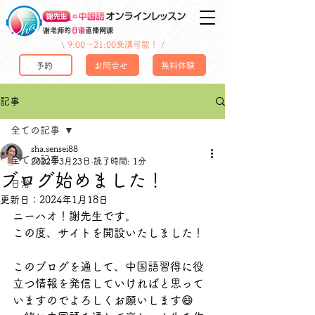
谢老师的
日语
直播网课
\ 9:00〜21:00受講可能！ /
予約
お問合せ
無料体験
記事
全ての記事
sha.sensei88
全ての記事
2022年3月23日
読了時間: 1分
ブログ始めました！
日常
更新日：
2024年1月18日
ニーハオ！謝先生です。
この度、サイトを開設いたしました！
このブログを通して、中国語習得に役
立つ情報を発信していければと思って
いますのでよろしくお願いします😄